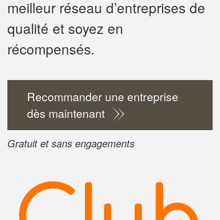
meilleur réseau d’entreprises de
✕
qualité et soyez en
Vo
récompensés.
pr
Augment
vos
mar
Recommander une entreprise
nouveaux
dès maintenant
Gratuit et sans engagements