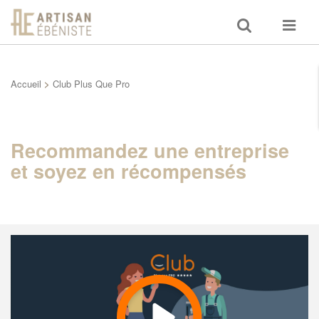
Toggle
Toggle
search
navigat
Accueil
>
Club Plus Que Pro
Recommandez une entreprise
et soyez en récompensés