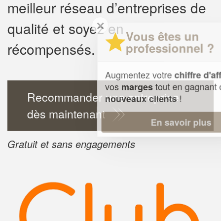
meilleur réseau d’entreprises de
✕
qualité et soyez en
Vous êtes un
récompensés.
professionnel ?
Augmentez votre
et
chiffre d'affaires
vos
tout en gagnant de
marges
Recommander une entreprise
!
nouveaux clients
dès maintenant
En savoir plus
Gratuit et sans engagements