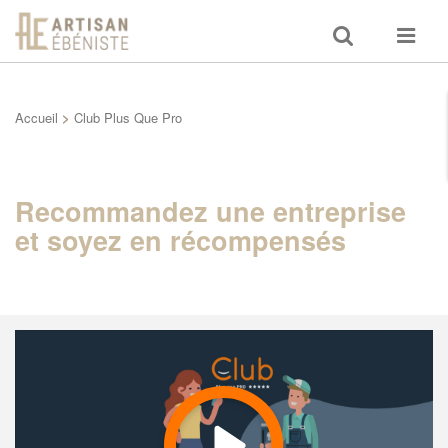
Toggle
Toggle
search
navigat
Accueil
>
Club Plus Que Pro
Recommandez une entreprise
et soyez en récompensés