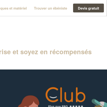
ques et matériel
Trouver un ébéniste
Devis gratuit
ise et soyez en récompensés